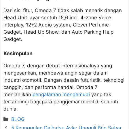
Dari sisi fitur, Omoda 7 tidak kalah menarik dengan
Head Unit layar sentuh 15,6 inci, 4-zone Voice
Interplay, 12+2 Audio system, Clever Perfume
Gadget, Head Up Show, dan Auto Parking Help
Gadget.
Kesimpulan
Omoda 7, dengan debut internasionalnya yang
mengesankan, membawa angin segar dalam
industri otomotif. Dengan desain futuristik, teknologi
canggih, dan performa handal, Omoda 7
menjanjikan
pengalaman mengemudi
yang tak
tertandingi bagi para penggemar mobil di seluruh
dunia.
Kategori
BLOG
5 Keunggulan Daihatsu Ayla: Ungguli Brio Satya