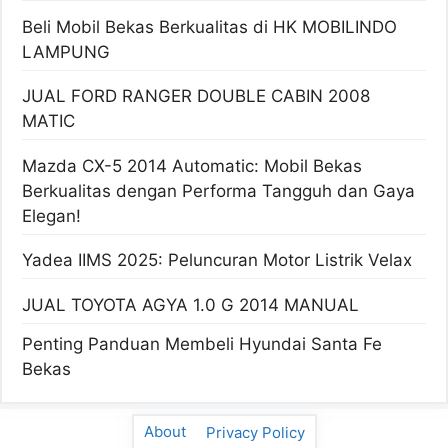
Beli Mobil Bekas Berkualitas di HK MOBILINDO
LAMPUNG
JUAL FORD RANGER DOUBLE CABIN 2008
MATIC
Mazda CX-5 2014 Automatic: Mobil Bekas
Berkualitas dengan Performa Tangguh dan Gaya
Elegan!
Yadea IIMS 2025: Peluncuran Motor Listrik Velax
JUAL TOYOTA AGYA 1.0 G 2014 MANUAL
Penting Panduan Membeli Hyundai Santa Fe
Bekas
About
Privacy Policy