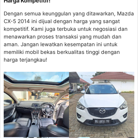
Harga Kompetitif!
Dengan semua keunggulan yang ditawarkan, Mazda
CX-5 2014 ini dijual dengan harga yang sangat
kompetitif. Kami juga terbuka untuk negosiasi dan
menawarkan proses transaksi yang mudah dan
aman. Jangan lewatkan kesempatan ini untuk
memiliki mobil bekas berkualitas tinggi dengan
harga terjangkau!