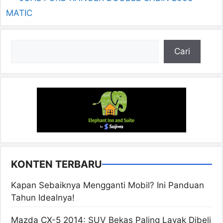
MATIC
Cari
Cari
KONTEN TERBARU
Kapan Sebaiknya Mengganti Mobil? Ini Panduan
Tahun Idealnya!
Mazda CX-5 2014: SUV Bekas Paling Layak Dibeli