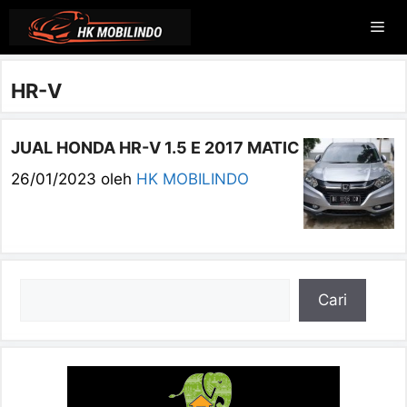
Langsung
Me
ke
isi
HR-V
JUAL HONDA HR-V 1.5 E 2017 MATIC
26/01/2023
oleh
HK MOBILINDO
Cari
Cari