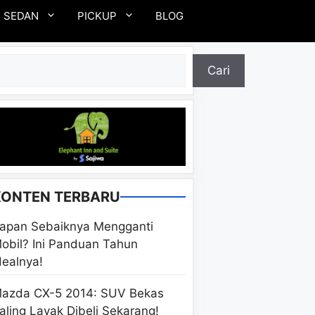
SEDAN
PICKUP
BLOG
ari
Cari
KONTEN TERBARU
apan Sebaiknya Mengganti
obil? Ini Panduan Tahun
dealnya!
azda CX-5 2014: SUV Bekas
aling Layak Dibeli Sekarang!