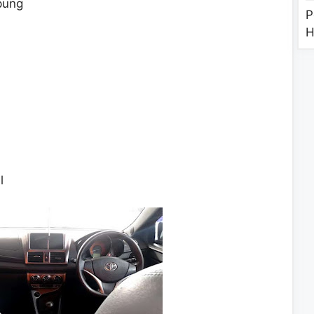
pung
P
H
l