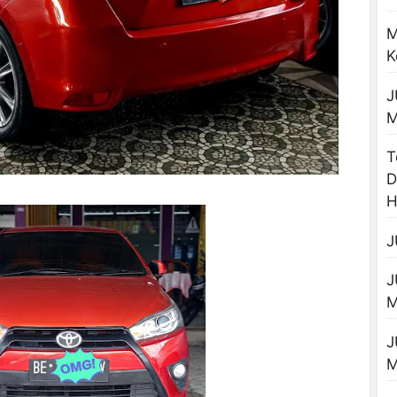
M
K
J
M
T
D
H
J
J
M
J