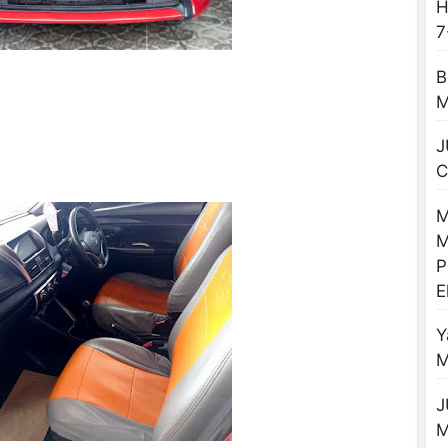
H
7
B
M
J
C
M
M
P
E
Y
M
J