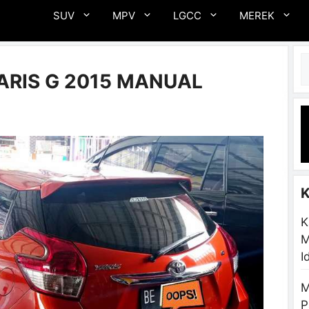
SUV
MPV
LGCC
MEREK
C
ARIS G 2015 MANUAL
K
M
I
M
P