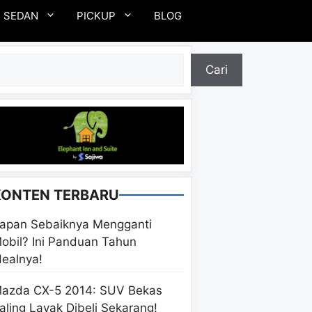
SEDAN
PICKUP
BLOG
ari
Cari
KONTEN TERBARU
apan Sebaiknya Mengganti
obil? Ini Panduan Tahun
dealnya!
azda CX-5 2014: SUV Bekas
aling Layak Dibeli Sekarang!