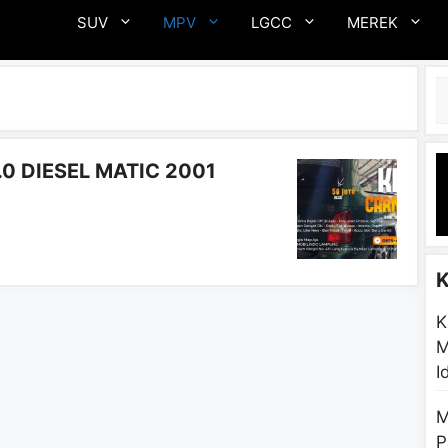
SUV
MPV
LGCC
MEREK
C
.0 DIESEL MATIC 2001
K
M
I
M
P