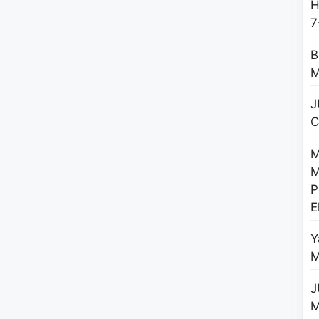
H
7
B
M
J
C
M
M
P
E
Y
M
J