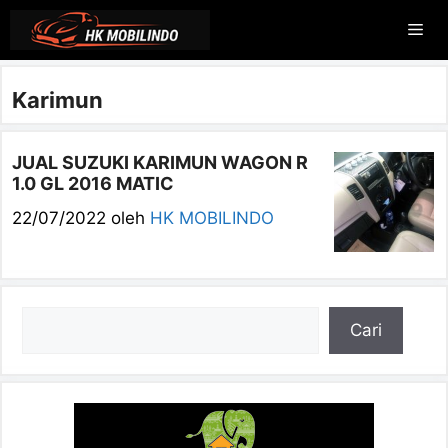
Langsung
Me
ke
isi
Karimun
JUAL SUZUKI KARIMUN WAGON R
1.0 GL 2016 MATIC
22/07/2022
oleh
HK MOBILINDO
Cari
Cari