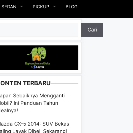
SEDAN
PICKUP
BLOG
ari
Cari
KONTEN TERBARU
apan Sebaiknya Mengganti
obil? Ini Panduan Tahun
dealnya!
azda CX-5 2014: SUV Bekas
aling Layak Dibeli Sekarang!