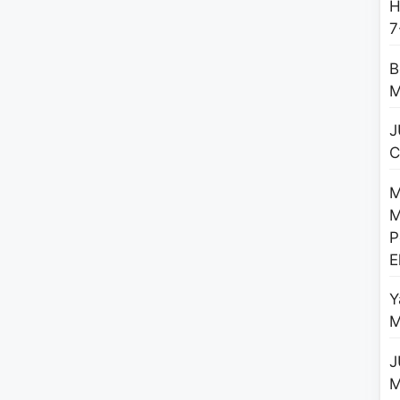
H
7
B
M
J
C
M
M
P
E
Y
M
J