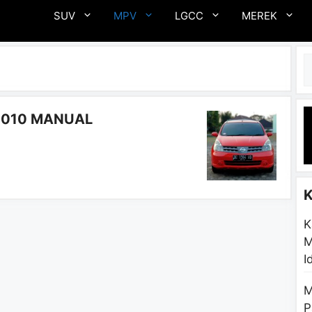
SUV
MPV
LGCC
MEREK
C
2010 MANUAL
K
M
I
M
P