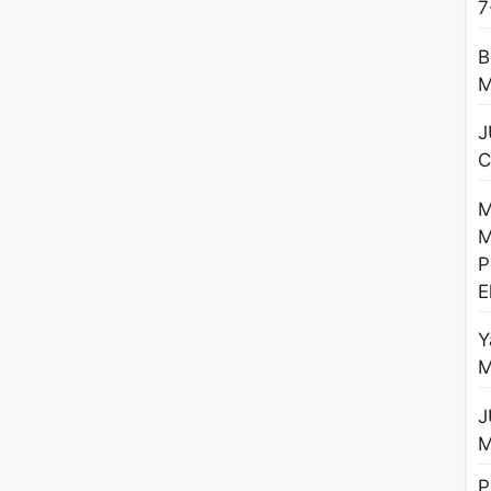
7
B
M
J
C
M
M
P
E
Y
M
J
P