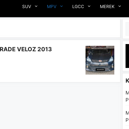
SUV
MPV
LGCC
MEREK
C
GRADE VELOZ 2013
M
P
M
P