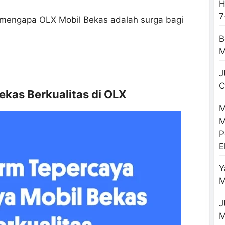
H
7
am mengapa OLX Mobil Bekas adalah surga bagi
B
M
J
C
ekas Berkualitas di OLX
M
M
P
E
Y
M
J