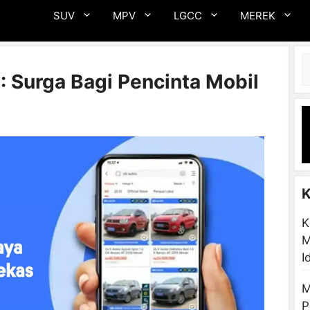
SUV
MPV
LGCC
MEREK
C
: Surga Bagi Pencinta Mobil
K
M
I
M
P