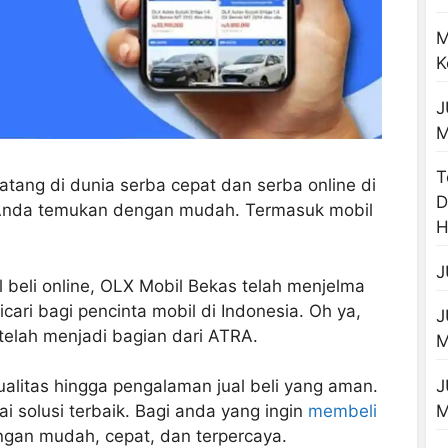
M
K
J
M
T
tang di dunia serba cepat dan serba online di
D
Anda temukan dengan mudah. Termasuk mobil
H
J
l beli online, OLX Mobil Bekas telah menjelma
cari bagi pencinta mobil di Indonesia. Oh ya,
J
elah menjadi bagian dari ATRA.
M
J
ualitas hingga pengalaman jual beli yang aman.
i solusi terbaik. Bagi anda yang ingin
membeli
gan mudah, cepat, dan terpercaya.