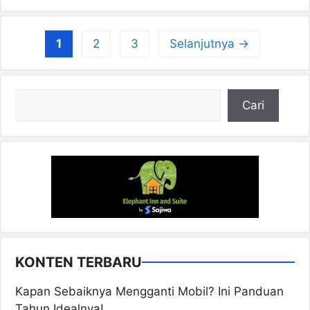
Halaman
Halaman
Halaman
1
2
3
Selanjutnya
→
Cari
Cari
KONTEN TERBARU
Kapan Sebaiknya Mengganti Mobil? Ini Panduan
Tahun Idealnya!